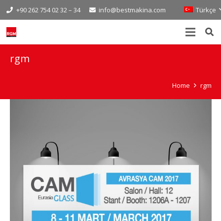
+90 262 754 02 32 – 34
info@bestmakina.com
Türkçe
rgm
Home
rgm